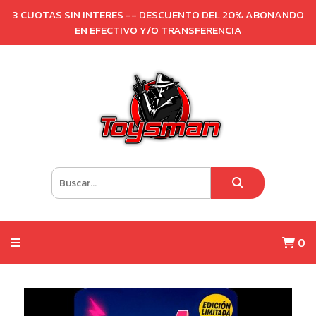
3 CUOTAS SIN INTERES -- DESCUENTO DEL 20% ABONANDO
EN EFECTIVO Y/O TRANSFERENCIA
0