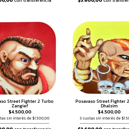
00,00
con transferencia
$3.600,00
con transfe
so Street Fighter 2 Turbo
Posavaso Street Fighter 
Zangief
Dhalsim
$4.500,00
$4.500,00
tas sin interés de $1.500,00
3 cuotas sin interés de $1.