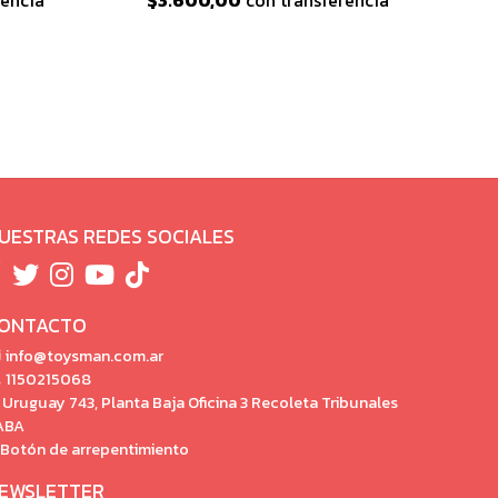
rencia
$3.600,00
con transferencia
UESTRAS REDES SOCIALES
ONTACTO
info@toysman.com.ar
1150215068
Uruguay 743, Planta Baja Oficina 3 Recoleta Tribunales
ABA
Botón de arrepentimiento
EWSLETTER