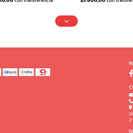
00,00
con transferencia
$3.600,00
con transfe
N
C
C
N