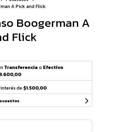
man A Pick and Flick
aso Boogerman A
d Flick
0
on
Transferencia
o
Efectivo
3.600,00
 interés de
$1.500,00
escuentos