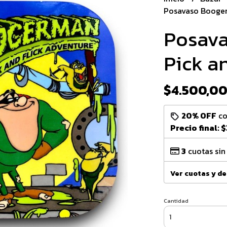
Posavaso Booger
Posav
Pick an
$4.500,0
20% OFF
c
Precio final:
$
3
cuotas sin
Ver cuotas y d
Cantidad