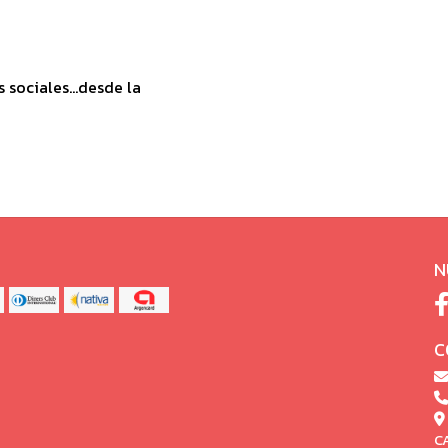
sociales...desde la
N
C
C