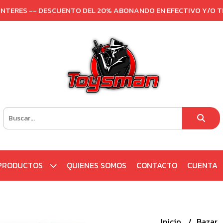
 INTERES -- DESCUENTO DEL 20% ABONANDO EN EFECTIVO Y/O 
PRODUCTOS
QUIENES SOMOS
CONTACTO
CUENTA
Inicio
Bazar