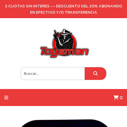
3 CUOTAS SIN INTERES -- DESCUENTO DEL 20% ABONANDO
EN EFECTIVO Y/O TRANSFERENCIA
0