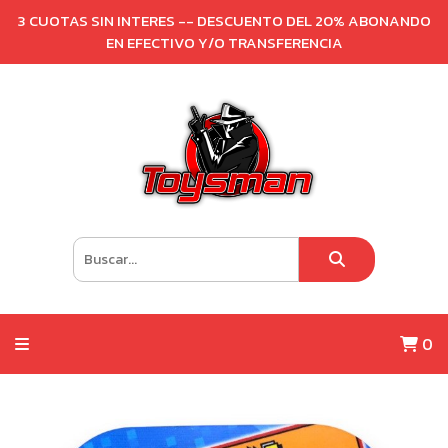
3 CUOTAS SIN INTERES -- DESCUENTO DEL 20% ABONANDO
EN EFECTIVO Y/O TRANSFERENCIA
0