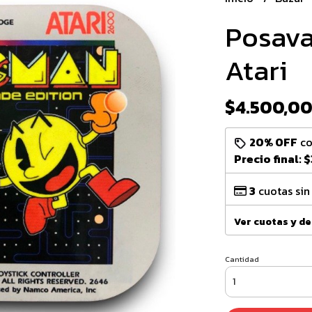
Posav
Atari
$4.500,0
20% OFF
c
Precio final:
$
3
cuotas sin
Ver cuotas y d
Cantidad