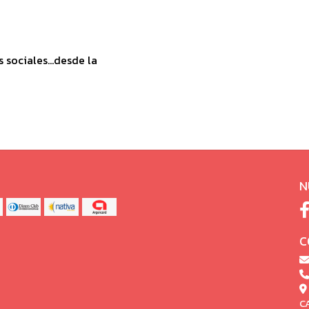
sociales...desde la
N
C
C