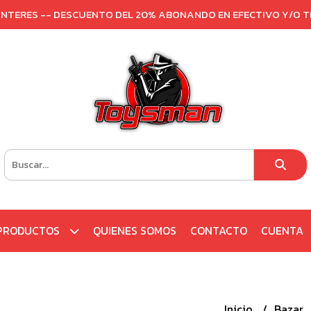
 INTERES -- DESCUENTO DEL 20% ABONANDO EN EFECTIVO Y/O 
PRODUCTOS
QUIENES SOMOS
CONTACTO
CUENTA
Inicio
Bazar