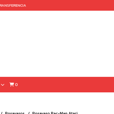
TRANSFERENCIA
0
Posavasos
Posavaso Pac-Man Atari