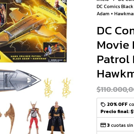
DC Comics Black
Adam + Hawkma
DC Co
Movie 
Patrol
Hawk
$110.000,0
20% OFF
c
Precio final:
$
3
cuotas sin