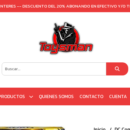
 INTERES -- DESCUENTO DEL 20% ABONANDO EN EFECTIVO Y/O 
PRODUCTOS
QUIENES SOMOS
CONTACTO
CUENTA
Inicio
DC Co