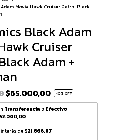
 Adam Movie Hawk Cruiser Patrol Black
n
mics Black Adam
Hawk Cruiser
 Black Adam +
man
$65.000,00
0
40
% OFF
on
Transferencia
o
Efectivo
52.000,00
 interés de
$21.666,67