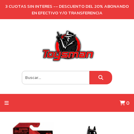
3 CUOTAS SIN INTERES -- DESCUENTO DEL 20% ABONANDO
EN EFECTIVO Y/O TRANSFERENCIA
0