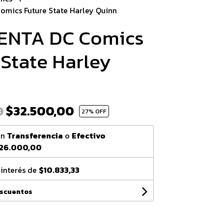
mics Future State Harley Quinn
ENTA DC Comics
 State Harley
$32.500,00
0
27
% OFF
on
Transferencia
o
Efectivo
26.000,00
 interés de
$10.833,33
escuentos