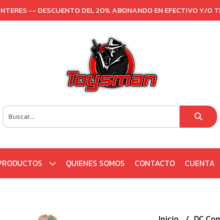
 INTERES -- DESCUENTO DEL 20% ABONANDO EN EFECTIVO Y/O 
PRODUCTOS
QUIENES SOMOS
CONTACTO
CUENTA
Inicio
DC Co