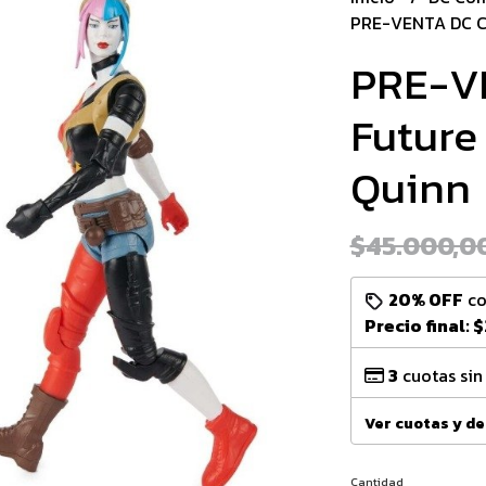
PRE-VENTA DC Co
PRE-V
Future
Quinn
$45.000,0
20% OFF
c
Precio final:
$
3
cuotas sin
Ver cuotas y d
Cantidad