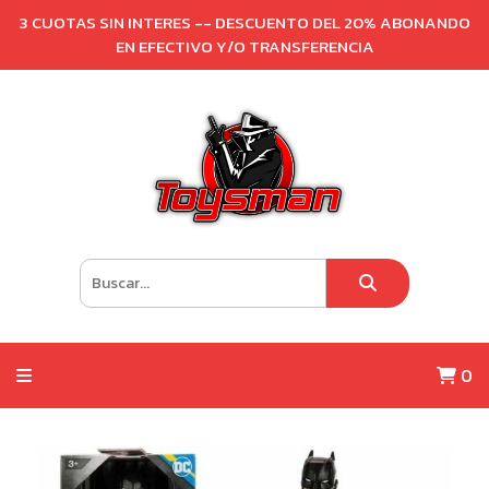
3 CUOTAS SIN INTERES -- DESCUENTO DEL 20% ABONANDO
EN EFECTIVO Y/O TRANSFERENCIA
0