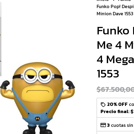
Funko Pop! Despi
Minion Dave 1553
Funko 
Me 4 M
4 Mega
1553
$67.500,0
20% OFF
c
Precio final:
$
3
cuotas sin