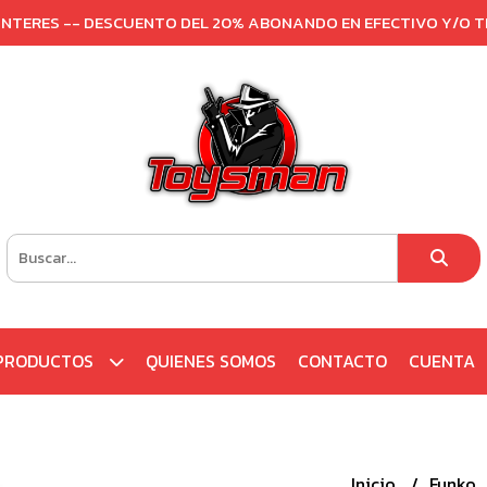
 INTERES -- DESCUENTO DEL 20% ABONANDO EN EFECTIVO Y/O 
PRODUCTOS
QUIENES SOMOS
CONTACTO
CUENTA
Inicio
Funko