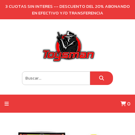
3 CUOTAS SIN INTERES -- DESCUENTO DEL 20% ABONANDO
EN EFECTIVO Y/O TRANSFERENCIA
0