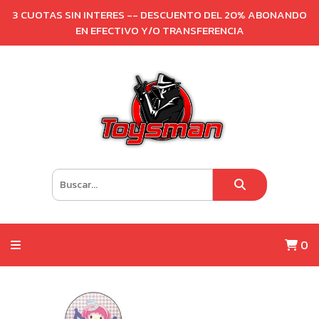
3 CUOTAS SIN INTERES -- DESCUENTO DEL 20% ABONANDO
EN EFECTIVO Y/O TRANSFERENCIA
0