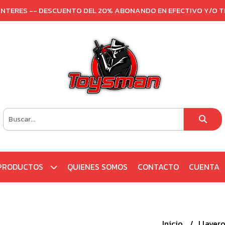
 INTERES -- DESCUENTO DEL 20% ABONANDO EN EFECTIVO Y/O 
PRODUCTOS
QUIENES SOMOS
CONTACTO
CUENTA
Inicio
Llaver