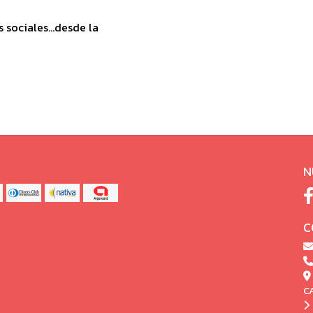
sociales...desde la
N
C
C