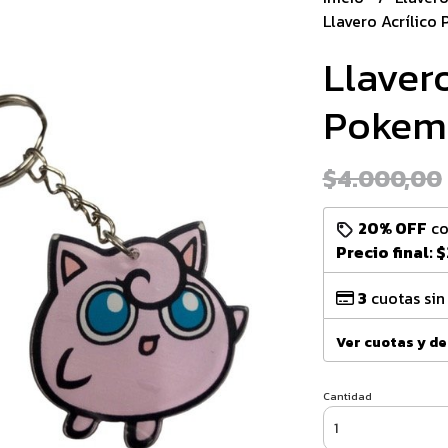
Llavero Acrílico
Llavero
Pokemo
$4.000,00
20% OFF
c
Precio final:
$
3
cuotas sin
Ver cuotas y d
Cantidad