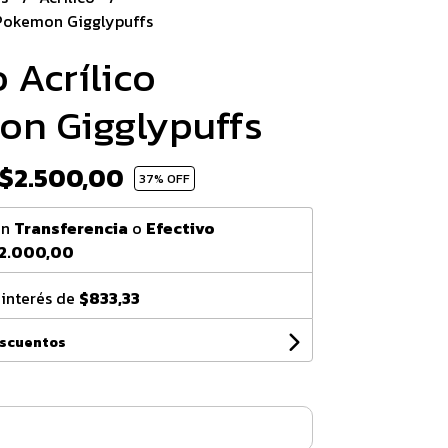
 Pokemon Gigglypuffs
 Acrílico
n Gigglypuffs
$2.500,00
37
% OFF
on
Transferencia
o
Efectivo
2.000,00
 interés de
$833,33
escuentos