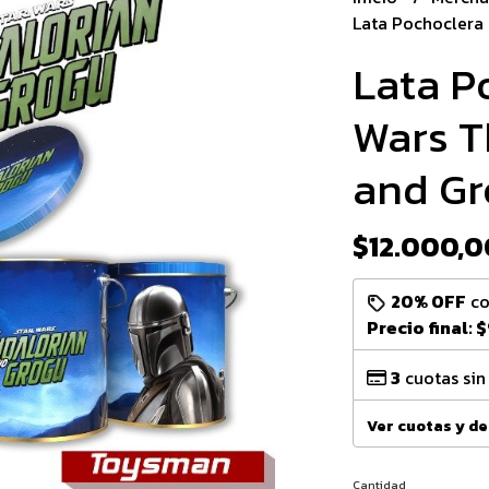
Lata Pochoclera
Lata P
Wars T
and Gr
$12.000,0
20% OFF
c
Precio final:
$
3
cuotas sin
Ver cuotas y d
Cantidad