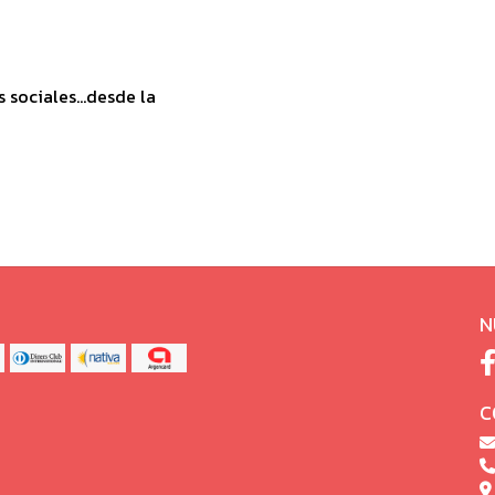
sociales...desde la
N
C