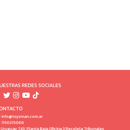
UESTRAS REDES SOCIALES
ONTACTO
info@toysman.com.ar
1150215068
Uruguay 743, Planta Baja Oficina 3 Recoleta Tribunales