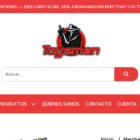
 INTERES -- DESCUENTO DEL 20% ABONANDO EN EFECTIVO Y/O 
PRODUCTOS
QUIENES SOMOS
CONTACTO
CUENTA
Inicio
Mercha