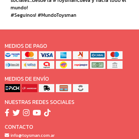
mundo!
#Seguinos! #MundoToysman
MEDIOS DE PAGO
MEDIOS DE ENVÍO
NUESTRAS REDES SOCIALES
CONTACTO
info@toysman.com.ar