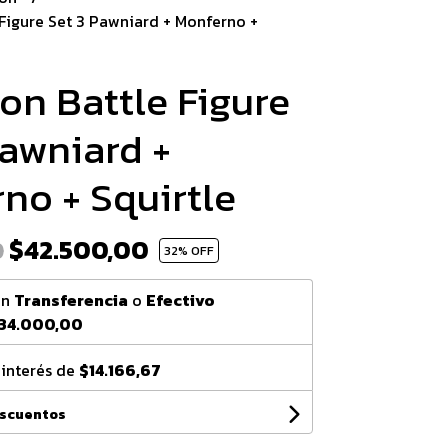
igure Set 3 Pawniard + Monferno +
n Battle Figure
Pawniard +
no + Squirtle
$42.500,00
0
32
% OFF
on
Transferencia
o
Efectivo
34.000,00
 interés de
$14.166,67
escuentos