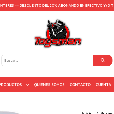
 INTERES -- DESCUENTO DEL 20% ABONANDO EN EFECTIVO Y/O 
PRODUCTOS
QUIENES SOMOS
CONTACTO
CUENTA
Inicio
Pokém