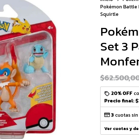
Pokémon Battle F
Squirtle
Pokémo
Set 3 
Monfer
$62.500,0
20% OFF
c
Precio final:
$
3
cuotas sin
Ver cuotas y d