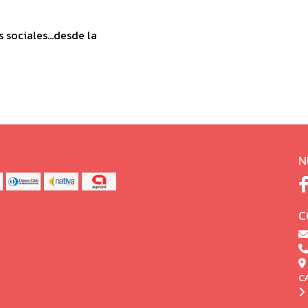
sociales...desde la
N
C
C