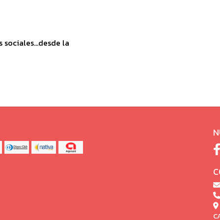
sociales...desde la
N
C
C