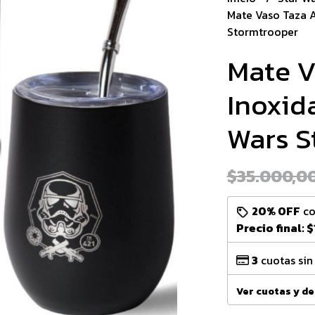
Mate Vaso Taza A
Stormtrooper
Mate V
Inoxida
Wars S
$35.000,0
20% OFF
c
Precio final:
$
3
cuotas sin
Ver cuotas y d