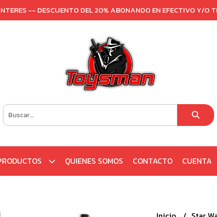
 INTERES -- DESCUENTO DEL 20% ABONANDO EN EFECTIVO Y/O 
PRODUCTOS
QUIENES SOMOS
CONTACTO
CUENTA
Inicio
Star W