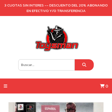
3 CUOTAS SIN INTERES -- DESCUENTO DEL 20% ABONANDO
EN EFECTIVO Y/O TRANSFERENCIA
0