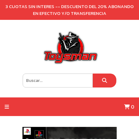
3 CUOTAS SIN INTERES -- DESCUENTO DEL 20% ABONANDO
EN EFECTIVO Y/O TRANSFERENCIA
0