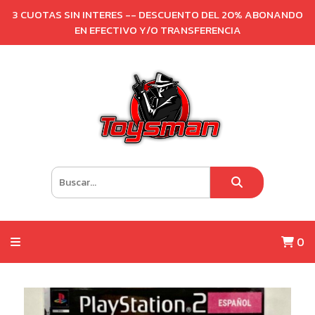
3 CUOTAS SIN INTERES -- DESCUENTO DEL 20% ABONANDO
EN EFECTIVO Y/O TRANSFERENCIA
0