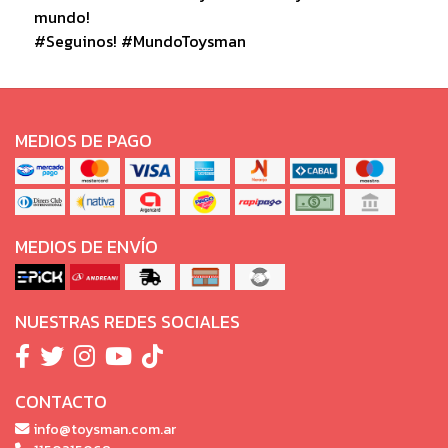
mundo!
#Seguinos! #MundoToysman
MEDIOS DE PAGO
MEDIOS DE ENVÍO
NUESTRAS REDES SOCIALES
CONTACTO
info@toysman.com.ar