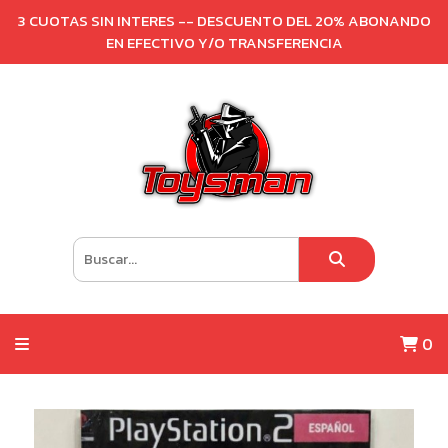
3 CUOTAS SIN INTERES -- DESCUENTO DEL 20% ABONANDO
EN EFECTIVO Y/O TRANSFERENCIA
0