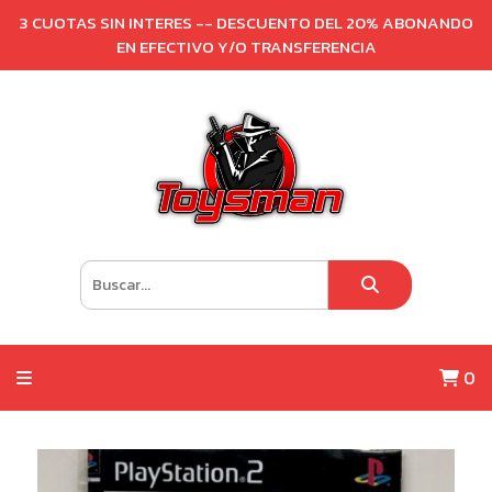
3 CUOTAS SIN INTERES -- DESCUENTO DEL 20% ABONANDO
EN EFECTIVO Y/O TRANSFERENCIA
0