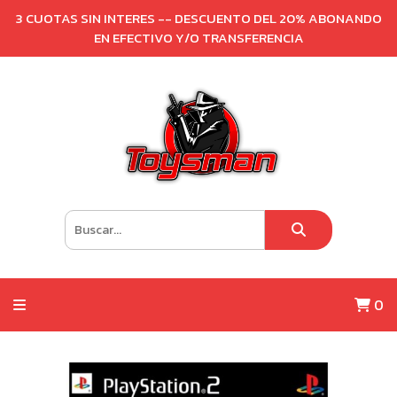
3 CUOTAS SIN INTERES -- DESCUENTO DEL 20% ABONANDO
EN EFECTIVO Y/O TRANSFERENCIA
0